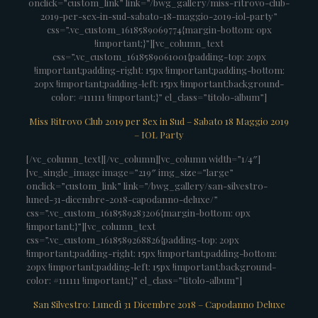
onclick=”custom_link” link=”/bwg_gallery/miss-ritrovo-club-
2019-per-sex-in-sud-sabato-18-maggio-2019-iol-party”
css=”.vc_custom_1618589069774{margin-bottom: 0px
!important;}”][vc_column_text
css=”.vc_custom_1618589061001{padding-top: 20px
!important;padding-right: 15px !important;padding-bottom:
20px !important;padding-left: 15px !important;background-
color: #111111 !important;}” el_class=”titolo-album”]
Miss Ritrovo Club 2019 per Sex in Sud – Sabato 18 Maggio 2019
– IOL Party
[/vc_column_text][/vc_column][vc_column width=”1/4″]
[vc_single_image image=”219″ img_size=”large”
onclick=”custom_link” link=”/bwg_gallery/san-silvestro-
luned-31-dicembre-2018-capodanno-deluxe/”
css=”.vc_custom_1618589283206{margin-bottom: 0px
!important;}”][vc_column_text
css=”.vc_custom_1618589268826{padding-top: 20px
!important;padding-right: 15px !important;padding-bottom:
20px !important;padding-left: 15px !important;background-
color: #111111 !important;}” el_class=”titolo-album”]
San Silvestro: Lunedì 31 Dicembre 2018 – Capodanno Deluxe