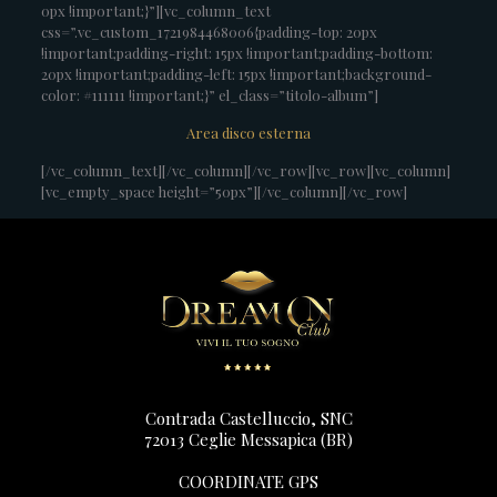
0px !important;}”][vc_column_text
css=”.vc_custom_1721984468006{padding-top: 20px
!important;padding-right: 15px !important;padding-bottom:
20px !important;padding-left: 15px !important;background-
color: #111111 !important;}” el_class=”titolo-album”]
Area disco esterna
[/vc_column_text][/vc_column][/vc_row][vc_row][vc_column]
[vc_empty_space height=”50px”][/vc_column][/vc_row]
Contrada Castelluccio, SNC
72013 Ceglie Messapica (BR)
COORDINATE GPS