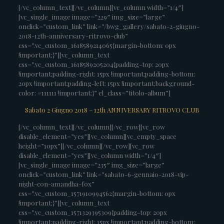
[/vc_column_text][/vc_column][vc_column width=”1/4″]
[vc_single_image image=”229″ img_size=”large”
onclick=”custom_link” link=”/bwg_gallery/sabato-2-giugno-
2018-12th-anniversary-ritrovo-club”
css=”.vc_custom_1618589214065{margin-bottom: 0px
!important;}”][vc_column_text
css=”.vc_custom_1618589205204{padding-top: 20px
!important;padding-right: 15px !important;padding-bottom:
20px !important;padding-left: 15px !important;background-
color: #111111 !important;}” el_class=”titolo-album”]
Sabato 2 Giugno 2018 – 12th ANNIVERSARY RITROVO CLUB
[/vc_column_text][/vc_column][/vc_row][vc_row
disable_element=”yes”][vc_column][vc_empty_space
height=”10px”][/vc_column][/vc_row][vc_row
disable_element=”yes”][vc_column width=”1/4″]
[vc_single_image image=”235″ img_size=”large”
onclick=”custom_link” link=”sabato-6-gennaio-2018-vip-
night-con-amandha-fox”
css=”.vc_custom_1571910994562{margin-bottom: 0px
!important;}”][vc_column_text
css=”.vc_custom_1571329395309{padding-top: 20px
!important;padding-right: 15px !important;padding-bottom: