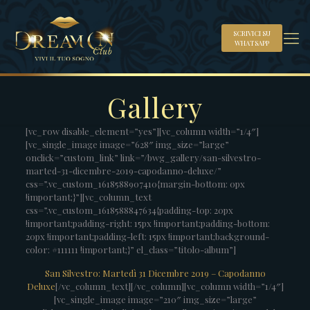
SCRIVICI SU
WHATSAPP
Gallery
[vc_row disable_element=”yes”][vc_column width=”1/4″]
[vc_single_image image=”628″ img_size=”large”
onclick=”custom_link” link=”/bwg_gallery/san-silvestro-
marted-31-dicembre-2019-capodanno-deluxe/”
css=”.vc_custom_1618588907410{margin-bottom: 0px
!important;}”][vc_column_text
css=”.vc_custom_1618588847634{padding-top: 20px
!important;padding-right: 15px !important;padding-bottom:
20px !important;padding-left: 15px !important;background-
color: #111111 !important;}” el_class=”titolo-album”]
San Silvestro: Martedì 31 Dicembre 2019 – Capodanno
Deluxe
[/vc_column_text][/vc_column][vc_column width=”1/4″]
[vc_single_image image=”210″ img_size=”large”