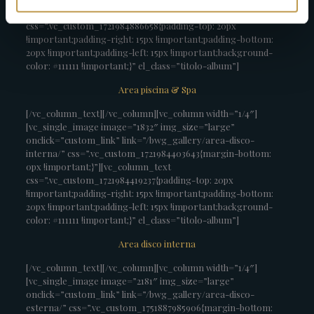
!important;}”][vc_column_text
css=”.vc_custom_1721984886658{padding-top: 20px
!important;padding-right: 15px !important;padding-bottom:
20px !important;padding-left: 15px !important;background-
color: #111111 !important;}” el_class=”titolo-album”]
Area piscina & Spa
[/vc_column_text][/vc_column][vc_column width=”1/4″]
[vc_single_image image=”1832″ img_size=”large”
onclick=”custom_link” link=”/bwg_gallery/area-disco-
interna/” css=”.vc_custom_1721984403643{margin-bottom:
0px !important;}”][vc_column_text
css=”.vc_custom_1721984419237{padding-top: 20px
!important;padding-right: 15px !important;padding-bottom:
20px !important;padding-left: 15px !important;background-
color: #111111 !important;}” el_class=”titolo-album”]
Area disco interna
[/vc_column_text][/vc_column][vc_column width=”1/4″]
[vc_single_image image=”2181″ img_size=”large”
onclick=”custom_link” link=”/bwg_gallery/area-disco-
esterna/” css=”.vc_custom_1751887985906{margin-bottom: