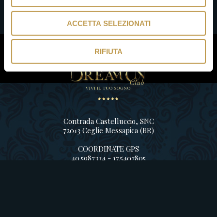
ACCETTA SELEZIONATI
RIFIUTA
Contrada Castelluccio, SNC
72013 Ceglie Messapica (BR)
COORDINATE GPS
40.5987334 - 17.5407805
info@dreamonclub.com
Per informazioni e prenotazioni
+39
388 8806626