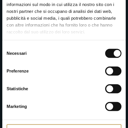
informazioni sul modo in cui utilizza il nostro sito con i
nostri partner che si occupano di analisi dei dati web,
*Luogo di nascita - Uomo
pubblicità e social media, i quali potrebbero combinarle
con altre informazioni che ha fornito loro o che hanno
raccolto dal suo utilizzo dei loro servizi.
*Luogo di nascita - Donna
Selezione
Necessari
del
consenso
*Allega Documento di Riconoscimento Uomo
Preferenze
Statistiche
*Allega Documento di Riconoscimento Donna
Marketing
*E-mail